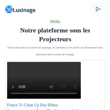
Aller au contenu
Média
Notre plateforme sous les
Projecteurs
Suivez notre parcours à travers les reportages, les interviews et les articles qui documentent notre
innovation dans le secteur de l'usinage.
France Tv
Clean Up Day
Bilbea