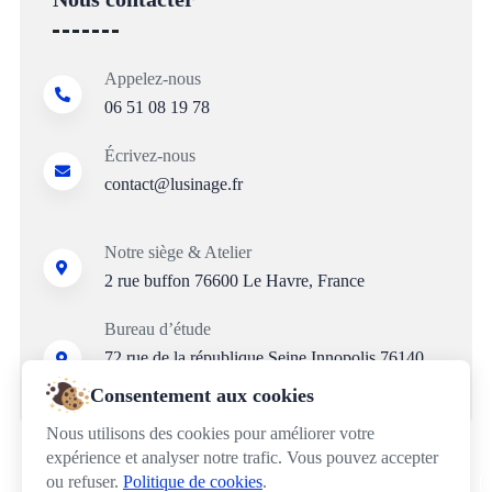
Appelez-nous
06 51 08 19 78
Écrivez-nous
contact@lusinage.fr
Notre siège & Atelier
2 rue buffon
76600 Le Havre, France
Bureau d’étude
72 rue de la république
Seine Innopolis
76140
Le Petit-Quevilly, France
Consentement aux cookies
Nous utilisons des cookies pour améliorer votre
expérience et analyser notre trafic. Vous pouvez accepter
ou refuser.
Politique de cookies
.
Légal & Réglement