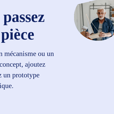
 passez
 pièce
un mécanisme ou un
 concept, ajoutez
z un prototype
ique.