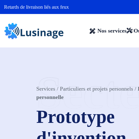
Aller au contenu
Retards de livraison liés aux feux
Nos services
Ou
Sect
Services
/
Particuliers et projets personnels
/
personnelle
Prototype
d'invention